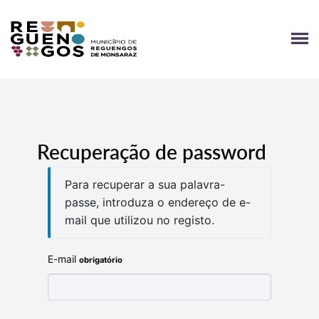
script type="text/javascript" defer="defer"
src="/Clients/CMReguengosMonsaraz/Content/js/jquery.min
id="jquery-core-js">
Recuperação de password
Para recuperar a sua palavra-
passe, introduza o endereço de e-
mail que utilizou no registo.
E-mail
obrigatório